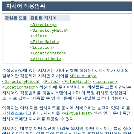
지시어 적용범위
관련된 모듈
관련된 지시어
<Directory>
<DirectoryMatch>
<Files>
<FilesMatch>
<Location>
<LocationMatch>
<VirtualHost>
주설정파일에 있는 지시어는 서버 전체에 적용된다. 지시어가 서버의
일부에만 적용되게 하려면 지시어를
,
<Directory>
,
,
,
,
<DirectoryMatch>
<Files>
<FilesMatch>
<Location>
섹션 안에 두어야한다. 이 섹션들은 그들이 감싸는
<LocationMatch>
지시어의 적용범위를 파일시스템이나 URL의 특정 위치로 한정한다.
또, 서로 겹쳐서 사용할 수 있기때문에 매우 세밀한 설정이 가능하다.
아파치는 여러 다른 웹사이트를 동시에 서비스하는 능력이 있다. 이를
가상호스트
라고 한다. 지시어를
섹션 안에 두어 특정
<VirtualHost>
웹사이트에만 지시어를 적용할 수 있다.
지시어는 대부분 어떤 섹션에 나와도 되지만, 어떤 지시어는 특정 장소
에서 의미가 없다. 예를 들어 프로세스 생성을 조절하는 지시어는 주서