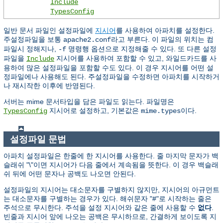
Include
TypesConfig
일반 문서 파일인 설정파일에
지시어
를 사용하여 아파치를 설정한다.
주설정파일을 보통
라고 부른다. 이 파일의 위치는 컴
apache2.conf
파일시 정해지나,
명령행 옵션으로 지정해줄 수 있다. 또 다른 설정
-f
파일을
지시어를 사용하여 포함할 수 있고, 와일드카드를 사
Include
용하여 많은 설정파일을 포함할 수도 있다. 이 경우 지시어를 어떤 설
정파일에나 사용해도 된다. 주설정파일을 수정하면 아파치를 시작하거
나 재시작한 이후에 반영된다.
서버는 mime 문서타입을 담은 파일도 읽는다. 파일명은
지시어로 설정하고, 기본값은
이다.
TypesConfig
mime.types
설정파일 문법
아파치 설정파일은 한줄에 한 지시어를 사용한다. 줄 마지막 문자가 백
슬래쉬 "\"이면 지시어가 다음 줄에서 계속됨을 뜻한다. 이 경우 백슬래
쉬 뒤에 어떤 문자나 공백도 나오면 안된다.
설정파일의 지시어는 대소문자를 구별하지 않지만, 지시어의 아규먼트
는 대소문자를 구별하는 경우가 있다. 해쉬문자 "#"로 시작하는 줄은
주석으로 무시한다. 주석을 설정 지시어와 같은 줄에 사용할 수
없다
.
빈줄과 지시어 앞에 나오는 공백은 무시하므로, 간결하게 보이도록 지