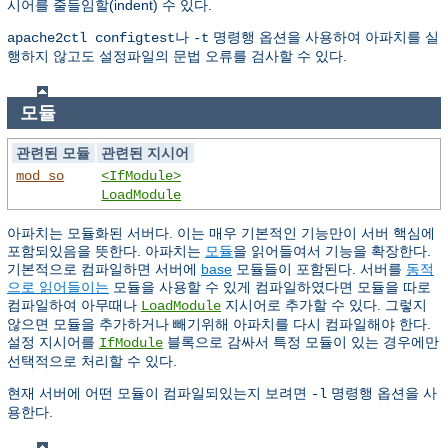
시어를 줄들임할(indent) 수 있다.
나
명령행 옵션을 사용하여 아파치를 실
apache2ctl configtest
-t
행하지 않고도 설정파일의 문법 오류를 검사할 수 있다.
모듈
관련된 모듈
관련된 지시어
mod_so
<IfModule>
LoadModule
아파치는 모듈화된 서버다. 이는 매우 기본적인 기능만이 서버 핵심에
포함되있음을 뜻한다. 아파치는
모듈
을 읽어들여서 기능을 확장한다.
기본적으로 컴파일하면 서버에
base
모듈들이 포함된다. 서버를
동적
으로 읽어들이는
모듈을 사용할 수 있게 컴파일하였다면 모듈을 따로
컴파일하여 아무때나
지시어로 추가할 수 있다. 그렇지
LoadModule
않으면 모듈을 추가하거나 빼기위해 아파치를 다시 컴파일해야 한다.
설정 지시어를
블록으로 감싸서 특정 모듈이 있는 경우에만
IfModule
선택적으로 처리할 수 있다.
현재 서버에 어떤 모듈이 컴파일되있는지 보려면
명령행 옵션을 사
-l
용한다.