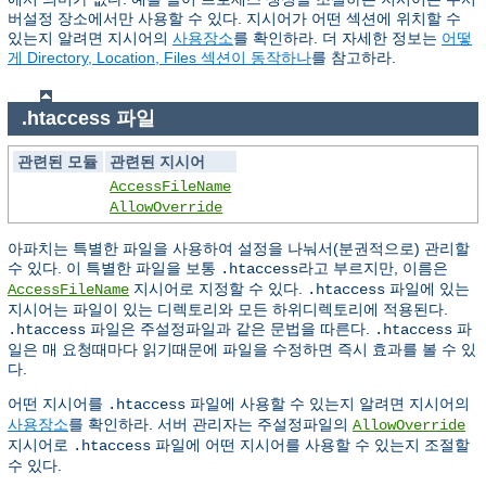
버설정 장소에서만 사용할 수 있다. 지시어가 어떤 섹션에 위치할 수
있는지 알려면 지시어의
사용장소
를 확인하라. 더 자세한 정보는
어떻
게 Directory, Location, Files 섹션이 동작하나
를 참고하라.
.htaccess 파일
관련된 모듈
관련된 지시어
AccessFileName
AllowOverride
아파치는 특별한 파일을 사용하여 설정을 나눠서(분권적으로) 관리할
수 있다. 이 특별한 파일을 보통
라고 부르지만, 이름은
.htaccess
지시어로 지정할 수 있다.
파일에 있는
AccessFileName
.htaccess
지시어는 파일이 있는 디렉토리와 모든 하위디렉토리에 적용된다.
파일은 주설정파일과 같은 문법을 따른다.
파
.htaccess
.htaccess
일은 매 요청때마다 읽기때문에 파일을 수정하면 즉시 효과를 볼 수 있
다.
어떤 지시어를
파일에 사용할 수 있는지 알려면 지시어의
.htaccess
사용장소
를 확인하라. 서버 관리자는 주설정파일의
AllowOverride
지시어로
파일에 어떤 지시어를 사용할 수 있는지 조절할
.htaccess
수 있다.